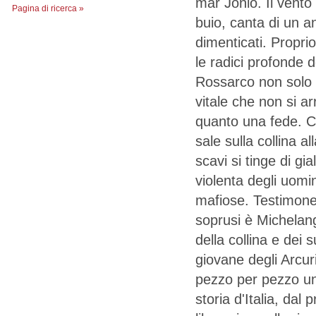
mar Jonio. Il vento s
Pagina di ricerca »
buio, canta di un a
dimenticati. Proprio 
le radici profonde d
Rossarco non solo l
vitale che non si ar
quanto una fede. Co
sale sulla collina a
scavi si tinge di gia
violenta degli uomin
mafiose. Testimone 
soprusi è Michelang
della collina e dei 
giovane degli Arcur
pezzo per pezzo un 
storia d'Italia, dal