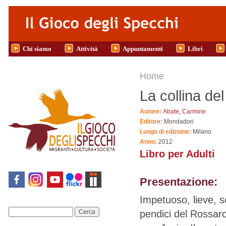
Salta al contenuto principale
Chi siamo
Attività
Appuntamenti
Libri
Tu sei qui
Home
La collina de
Autore:
Abate, Carmine
Editore:
Mondadori
Luogo di edizione:
Milano
Anno:
2012
Libro per Adulti
Presentazione:
Impetuoso, lieve, s
pendici del Rossarc
Cerca