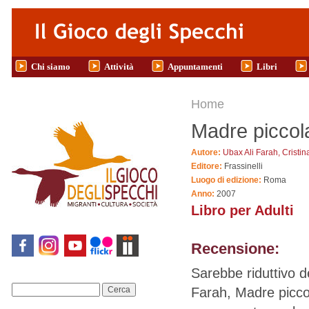
Salta al contenuto principale
Chi siamo
Attività
Appuntamenti
Libri
Tu sei qui
Home
Madre piccol
Autore:
Ubax Ali Farah, Cristin
Editore:
Frassinelli
Luogo di edizione:
Roma
Anno:
2007
Libro per Adulti
Recensione:
Sarebbe riduttivo d
Farah, Madre piccol
Cerca