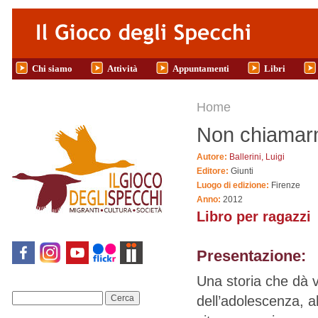
Salta al contenuto principale
Chi siamo
Attività
Appuntamenti
Libri
Tu sei qui
Home
Non chiamarm
Autore:
Ballerini, Luigi
Editore:
Giunti
Luogo di edizione:
Firenze
Anno:
2012
Libro per ragazzi
Presentazione:
Una storia che dà 
dell’adolescenza, a
Cerca