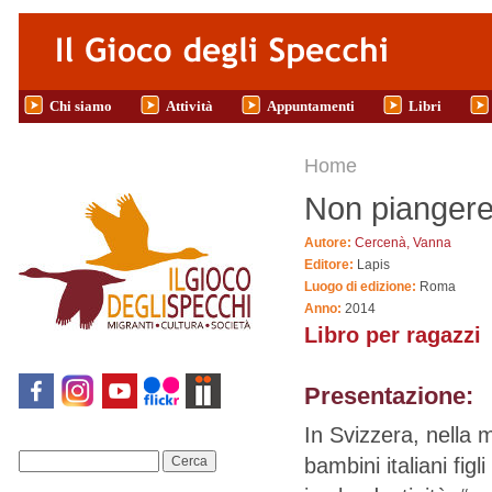
Salta al contenuto principale
Chi siamo
Attività
Appuntamenti
Libri
Tu sei qui
Home
Non piangere,
Autore:
Cercenà, Vanna
Editore:
Lapis
Luogo di edizione:
Roma
Anno:
2014
Libro per ragazzi
Presentazione:
In Svizzera, nella m
bambini italiani figl
Cerca