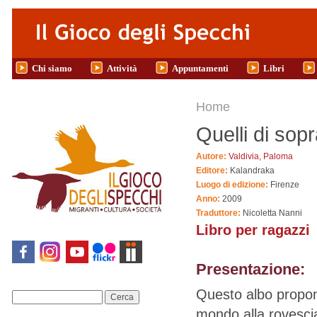
Salta al contenuto principale
Chi siamo
Attività
Appuntamenti
Libri
Tu sei qui
Home
Quelli di sopr
Autore:
Valdivia, Paloma
Editore:
Kalandraka
Luogo di edizione:
Firenze
Anno:
2009
Traduttore:
Nicoletta Nanni
Libro per ragazzi
Presentazione:
Questo albo propon
Cerca
mondo alla rovescia