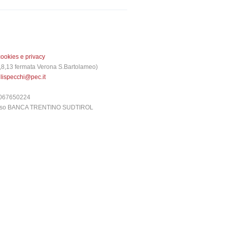
cookies e privacy
 3,8,13 fermata Verona S.Bartolameo)
glispecchi@pec.it
6067650224
presso BANCA TRENTINO SUDTIROL