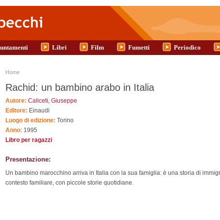
untamenti
Libri
Film
Fumetti
Periodico
Tu sei qui
Home
Rachid: un bambino arabo in Italia
Autore:
Caliceti, Giuseppe
Editore:
Einaudi
Luogo di edizione:
Torino
Anno:
1995
Libro per ragazzi
Presentazione:
Un bambino marocchino arriva in Italia con la sua famiglia: è una storia di immigr
contesto familiare, con piccole storie quotidiane.