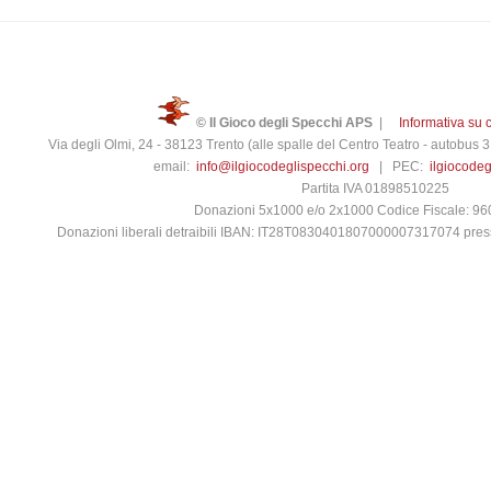
© Il Gioco degli Specchi APS
|
Informativa su 
Via degli Olmi, 24 - 38123 Trento (alle spalle del Centro Teatro - autobus
email:
info@ilgiocodeglispecchi.org
| PEC:
ilgiocode
Partita IVA 01898510225
Donazioni 5x1000 e/o 2x1000 Codice Fiscale: 9
Donazioni liberali detraibili IBAN: IT28T0830401807000007317074 