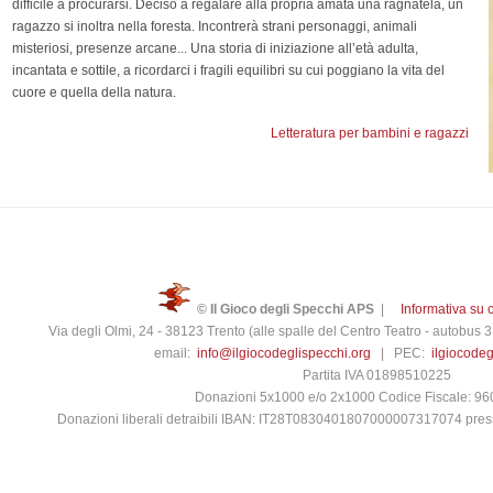
difficile a procurarsi. Deciso a regalare alla propria amata una ragnatela, un
ragazzo si inoltra nella foresta. Incontrerà strani personaggi, animali
misteriosi, presenze arcane... Una storia di iniziazione all’età adulta,
incantata e sottile, a ricordarci i fragili equilibri su cui poggiano la vita del
cuore e quella della natura.
Letteratura per bambini e ragazzi
© Il Gioco degli Specchi APS
|
Informativa su 
Via degli Olmi, 24 - 38123 Trento (alle spalle del Centro Teatro - autobus
email:
info@ilgiocodeglispecchi.org
| PEC:
ilgiocode
Partita IVA 01898510225
Donazioni 5x1000 e/o 2x1000 Codice Fiscale: 9
Donazioni liberali detraibili IBAN: IT28T0830401807000007317074 