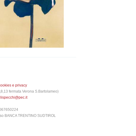
cookies e privacy
 3,8,13 fermata Verona S.Bartolameo)
glispecchi@pec.it
6067650224
presso BANCA TRENTINO SUDTIROL