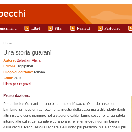
untamenti
Libri
Film
Fumetti
Periodico
Tu sei qui
Home
Una storia guaranì
Autore:
Baladan, Alicia
Editore:
Topipittori
Luogo di edizione:
Milano
Anno:
2010
Libro per ragazzi
Presentazione:
Per gli indios Guaraní il ragno è l’animale più sacro. Quando nasce un
bambino, si mette un ragnetto nella finestra della capanna a difenderlo dagli
altri insetti e certe mamme, nella stagione calda, fanno costruire la ragnatela
intorno alle culle. Le ragnatele curano anche le ferite degli uomini tornati
dalla caccia. Per questo la ragnatela è il dono più prezioso. Ma è anche il più