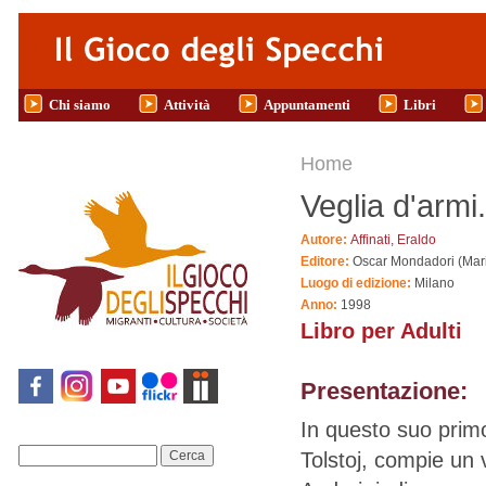
Salta al contenuto principale
Chi siamo
Attività
Appuntamenti
Libri
Tu sei qui
Home
Veglia d'armi
Autore:
Affinati, Eraldo
Editore:
Oscar Mondadori (Mari
Luogo di edizione:
Milano
Anno:
1998
Libro per Adulti
Presentazione:
In questo suo primo
Tolstoj, compie un 
Cerca