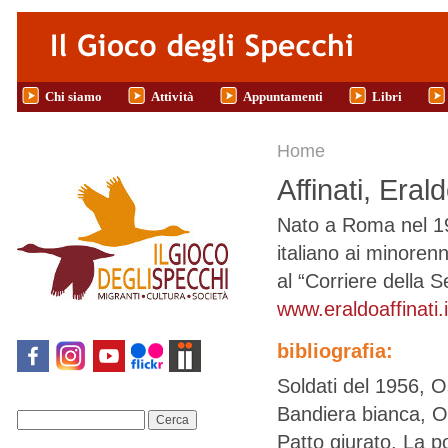
Salta al contenuto principale
Chi siamo
Attività
Appuntamenti
Libri
Tu sei qui
Home
Affinati, Eral
Nato a Roma nel 195
italiano ai minoren
al “Corriere della S
www.eraldoaffinati.i
bibliografia:
Soldati del 1956, 
Bandiera bianca, 
Cerca
Patto giurato. La p