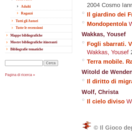
2004
Cosmo Ian
Adulti
Il giardino dei 
Ragazzi
Tutti gli Autori
Mondopentola
W
Tutte le recensioni
Wakkas, Yousef
Mappe bibliografiche
Mostre bibliografiche itineranti
Fogli sbarrati. 
Bibliografie tematiche
Wakkas, Yousef
Terra mobile. R
Cerca
Witold de Wenden
Pagina di ricerca »
Il diritto di mig
Wolf, Christa
Il cielo diviso
Wo
© Il Gioco de