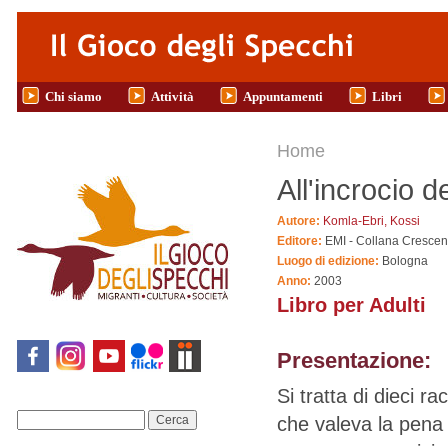
Salta al contenuto principale
Chi siamo
Attività
Appuntamenti
Libri
Tu sei qui
Home
All'incrocio de
Autore:
Komla-Ebri, Kossi
Editore:
EMI - Collana Cresce
Luogo di edizione:
Bologna
Anno:
2003
Libro per Adulti
Presentazione:
Si tratta di dieci r
che valeva la pena r
Cerca