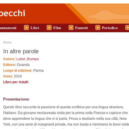
untamenti
Libri
Film
Fumetti
Periodico
Tu sei qui
Home
In altre parole
Autore:
Lahiri Jhumpa
Editore:
Guanda
Luogo di edizione:
Parma
Anno:
2016
Libro per Adulti
Presentazione:
Questo libro racconta la passione di questa scrittrice per una lingua straniera,
l'italiano. Da giovane neolaureata visita per la prima volta Firenze e capisce che
deve apprendere la lingua che vi si parla. Prova a studiarlo nella sua città, New
York, con una serie di insegnanti private, ma non basta e nemmeno le brevi visit