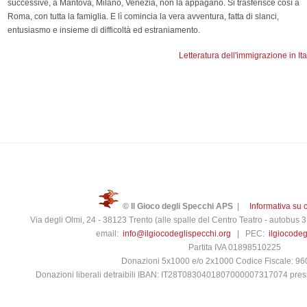
successive, a Mantova, Milano, Venezia, non la appagano. Si trasferisce così a
Roma, con tutta la famiglia. E lì comincia la vera avventura, fatta di slanci,
entusiasmo e insieme di difficoltà ed estraniamento.
Letteratura dell'immigrazione in Ita
© Il Gioco degli Specchi APS
|
Informativa su 
Via degli Olmi, 24 - 38123 Trento (alle spalle del Centro Teatro - autobus
email:
info@ilgiocodeglispecchi.org
| PEC:
ilgiocode
Partita IVA 01898510225
Donazioni 5x1000 e/o 2x1000 Codice Fiscale: 9
Donazioni liberali detraibili IBAN: IT28T0830401807000007317074 