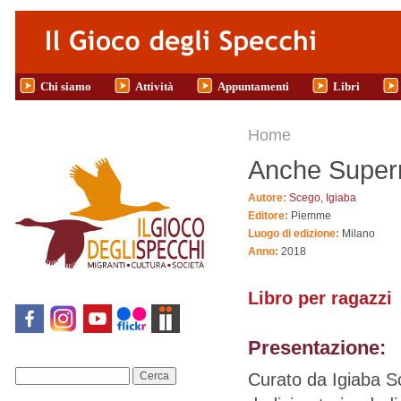
Salta al contenuto principale
Chi siamo
Attività
Appuntamenti
Libri
Tu sei qui
Home
Anche Superm
Autore:
Scego, Igiaba
Editore:
Piemme
Luogo di edizione:
Milano
Anno:
2018
Libro per ragazzi
Presentazione:
Curato da Igiaba S
Cerca