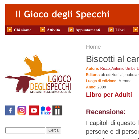
Salta al contenuto principale
Chi siamo
Attività
Appuntamenti
Libri
Tu sei qui
Home
Biscotti al 
Autore:
Riccò, Antonio Umbert
Editore:
ab edizioni alphabeta 
Luogo di edizione:
Merano
Anno:
2009
Libro per Adulti
Recensione:
I capitoli di questo 
persone e di person
Cerca