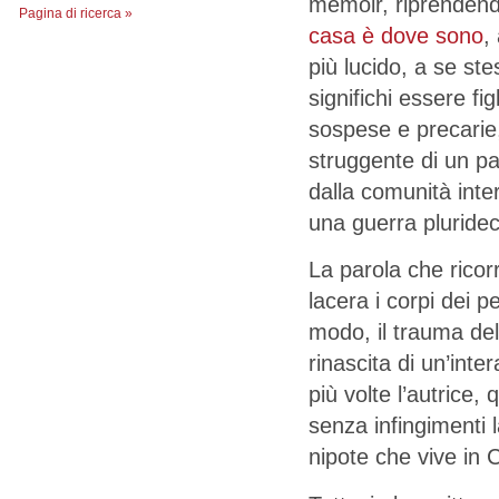
memoir, riprendend
Pagina di ricerca »
casa è dove sono
,
più lucido, a se st
significhi essere fig
sospese e precarie,
struggente di un p
dalla comunità inte
una guerra pluride
La parola che ricor
lacera i corpi dei 
modo, il trauma del
rinascita di un’int
più volte l’autrice,
senza infingimenti l
nipote che vive in