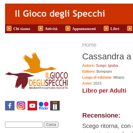
Salta al contenuto principale
Chi siamo
Attività
Appuntamenti
Libri
Tu sei qui
Home
Cassandra a
Autore:
Scego, Igiaba
Editore:
Bompiani
Luogo di edizione:
Milano
Anno:
2023
Libro per Adulti
Recensione:
Scego ritorna, con
Cerca