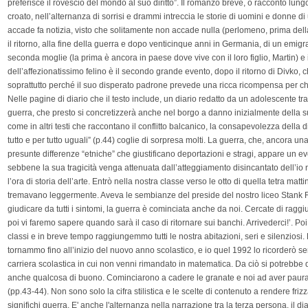
preferisce il rovescio del mondo al suo diritto”. Il romanzo breve, o racconto lungo
croato, nell’alternanza di sorrisi e drammi intreccia le storie di uomini e donne d
accade fa notizia, visto che solitamente non accade nulla (perlomeno, prima del
il ritorno, alla fine della guerra e dopo venticinque anni in Germania, di un emigra
seconda moglie (la prima è ancora in paese dove vive con il loro figlio, Martin) 
dell’affezionatissimo felino è il secondo grande evento, dopo il ritorno di Divko, 
soprattutto perché il suo disperato padrone prevede una ricca ricompensa per chi 
Nelle pagine di diario che il testo include, un diario redatto da un adolescente tra 
guerra, che presto si concretizzerà anche nel borgo a danno inizialmente della 
come in altri testi che raccontano il conflitto balcanico, la consapevolezza della d
tutto e per tutto uguali” (p.44) coglie di sorpresa molti. La guerra, che, ancora un
presunte differenze “etniche” che giustificano deportazioni e stragi, appare un ev
sebbene la sua tragicità venga attenuata dall’atteggiamento disincantato dell’io
l’ora di storia dell’arte. Entrò nella nostra classe verso le otto di quella tetra mat
tremavano leggermente. Aveva le sembianze del preside del nostro liceo Stank Rub
giudicare da tutti i sintomi, la guerra è cominciata anche da noi. Cercate di rag
poi vi faremo sapere quando sarà il caso di ritornare sui banchi. Arrivederci!’. Po
classi e in breve tempo raggiungemmo tutti le nostra abitazioni, seri e silenziosi. 
tornammo fino all’inizio del nuovo anno scolastico, e io quel 1992 lo ricorderò 
carriera scolastica in cui non venni rimandato in matematica. Da ciò si potrebbe
anche qualcosa di buono. Cominciarono a cadere le granate e noi ad aver pau
(pp.43-44). Non sono solo la cifra stilistica e le scelte di contenuto a rendere fri
significhi guerra. E' anche l'alternanza nella narrazione tra la terza persona, il d