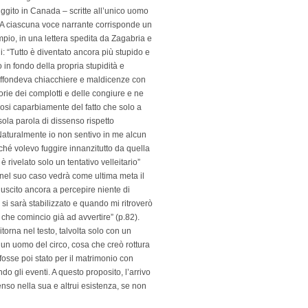
uggito in Canada – scritte all’unico uomo
. A ciascuna voce narrante corrisponde un
mpio, in una lettera spedita da Zagabria e
 “Tutto è diventato ancora più stupido e
 in fondo della propria stupidità e
iffondeva chiacchiere e maldicenze con
rie dei complotti e delle congiure e ne
osi caparbiamente del fatto che solo a
ola parola di dissenso rispetto
 Naturalmente io non sentivo in me alcun
ché volevo fuggire innanzitutto da quella
rivelato solo un tentativo velleitario”
 nel suo caso vedrà come ultima meta il
iuscito ancora a percepire niente di
 si sarà stabilizzato e quando mi ritroverò
 che comincio già ad avvertire” (p.82).
itorna nel testo, talvolta solo con un
 un uomo del circo, cosa che creò rottura
fosse poi stato per il matrimonio con
o gli eventi. A questo proposito, l’arrivo
nso nella sua e altrui esistenza, se non