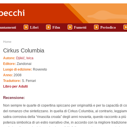
untamenti
Libri
Film
Fumetti
Periodico
Tu sei qui
Home
Cirkus Columbia
Autore:
Djikić, Ivica
Editore:
Zandonai
Luogo di edizione:
Rovereto
Anno:
2008
Traduttore:
S. Ferrari
Libro per Adulti
Recensione:
Non sempre le quarte di copertina spiccano per originalità e per la capacità di c
del romanzo che sintetizzano. In quella di Cirkus Columbia, al contrario, leggia
satira corrosiva della “rinascita croata” degli anni novanta, questo racconto a più 
potenza simbolica di un estro narrativo che, in accordo con la migliore tradizione 