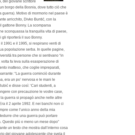
, del giovane scrittore
i un borgo della Bosnia, dove tutto ciò che
la guerra). Motivo di mormorio nel paese è
nte arricchito, Divko Buntić, con la
e il gattone Bonny. La scomparsa
che sconquassa la tranquilla vita di paese,
gli riporterà il suo Bonny.
il 1991 e il 1995, si respirano venti di
sua popolazione serba. In quelle pagine,
iversità tra persone che si sentivano “in
a volta fa leva sulla esasperazione di
ento inatteso, che coglie impreparati,
 narrante: “La guerra cominciò durante
tina, era un po’ nervosa e le mani le
ić e disse così: ‘Cari studenti, a
giungere con precauzione le vostre case,
i la guerra si propagò anche nelle altre
Era il 2 aprile 1992. E nei banchi non ci
sempre come l’unico anno della mia
 dedurre che una guerra può portare
ra. Questo più o meno un mese dopo”
zzante un testo che mostra dall’interno cosa
iario del giovane adolescente che svela il