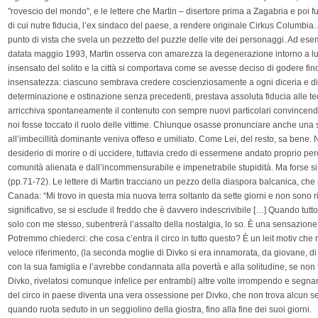
"rovescio del mondo", e le lettere che Martin – disertore prima a Zagabria e poi f
di cui nutre fiducia, l’ex sindaco del paese, a rendere originale Cirkus Columbia
punto di vista che svela un pezzetto del puzzle delle vite dei personaggi. Ad ese
datata maggio 1993, Martin osserva con amarezza la degenerazione intorno a lui:
insensato del solito e la città si comportava come se avesse deciso di godere fino
insensatezza: ciascuno sembrava credere coscienziosamente a ogni diceria e d
determinazione e ostinazione senza precedenti, prestava assoluta fiducia alle teo
arricchiva spontaneamente il contenuto con sempre nuovi particolari convincend
noi fosse toccato il ruolo delle vittime. Chiunque osasse pronunciare anche una s
all’imbecillità dominante veniva offeso e umiliato. Come Lei, del resto, sa bene.
desiderio di morire o di uccidere, tuttavia credo di essermene andato proprio per
comunità alienata e dall’incommensurabile e impenetrabile stupidità. Ma forse si è 
(pp.71-72). Le lettere di Martin tracciano un pezzo della diaspora balcanica, che
Canada: “Mi trovo in questa mia nuova terra soltanto da sette giorni e non sono r
significativo, se si esclude il freddo che è davvero indescrivibile […] Quando tutto
solo con me stesso, subentrerà l’assalto della nostalgia, lo so. È una sensazione
Potremmo chiederci: che cosa c’entra il circo in tutto questo? È un leit motiv che r
veloce riferimento, (la seconda moglie di Divko si era innamorata, da giovane, di
con la sua famiglia e l’avrebbe condannata alla povertà e alla solitudine, se non 
Divko, rivelatosi comunque infelice per entrambi) altre volte irrompendo e segnand
del circo in paese diventa una vera ossessione per Divko, che non trova alcun se
quando ruota seduto in un seggiolino della giostra, fino alla fine dei suoi giorni.