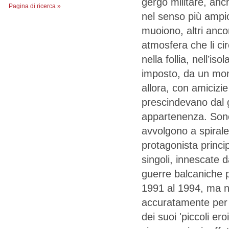
gergo militare, anc
Pagina di ricerca »
nel senso più ampio
muoiono, altri ancora
atmosfera che li cir
nella follia, nell’is
imposto, da un mond
allora, con amicizi
prescindevano dal 
appartenenza. Sono
avvolgono a spirale
protagonista princip
singoli, innescate d
guerre balcaniche p
1991 al 1994, ma no
accuratamente per d
dei suoi 'piccoli er