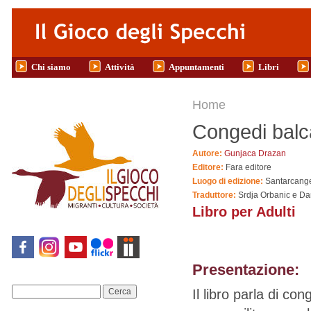
Salta al contenuto principale
Chi siamo
Attività
Appuntamenti
Libri
Tu sei qui
Home
Congedi balc
Autore:
Gunjaca Drazan
Editore:
Fara editore
Luogo di edizione:
Santarcang
Traduttore:
Srdja Orbanic e Da
Libro per Adulti
Presentazione:
Il libro parla di con
Cerca