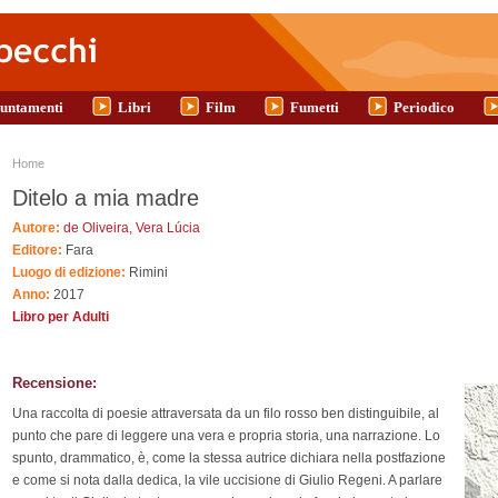
untamenti
Libri
Film
Fumetti
Periodico
Tu sei qui
Home
Ditelo a mia madre
Autore:
de Oliveira, Vera Lúcia
Editore:
Fara
Luogo di edizione:
Rimini
Anno:
2017
Libro per Adulti
Recensione:
Una raccolta di poesie attraversata da un filo rosso ben distinguibile, al
punto che pare di leggere una vera e propria storia, una narrazione. Lo
spunto, drammatico, è, come la stessa autrice dichiara nella postfazione
e come si nota dalla dedica, la vile uccisione di Giulio Regeni. A parlare