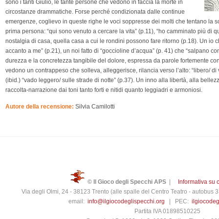
sono i tanti Giulio, le tante persone che vedono in faccia la morte in
circostanze drammatiche. Forse perché condizionata dalle continue
emergenze, coglievo in queste righe le voci soppresse dei molti che tentano la s
prima persona: “qui sono venuto a cercare la vita” (p.11), “ho camminato più di qu
nostalgia di casa, quella casa a cui le rondini possono fare ritorno (p.18). Un io ch
accanto a me” (p.21), un noi fatto di “goccioline d’acqua” (p. 41) che “salpano con 
durezza e la concretezza tangibile del dolore, espressa da parole fortemente con
vedono un contrappeso che solleva, alleggerisce, rilancia verso l’alto: “libero/ di v
(ibid.) “vado leggero/ sulle strade di notte” (p.37). Un inno alla libertà, alla bell
raccolta-narrazione dai toni tanto forti e nitidi quanto leggiadri e armoniosi.
Autore della recensione:
Silvia Camilotti
© Il Gioco degli Specchi APS
|
Informativa su 
Via degli Olmi, 24 - 38123 Trento (alle spalle del Centro Teatro - autobus
email:
info@ilgiocodeglispecchi.org
| PEC:
ilgiocode
Partita IVA 01898510225