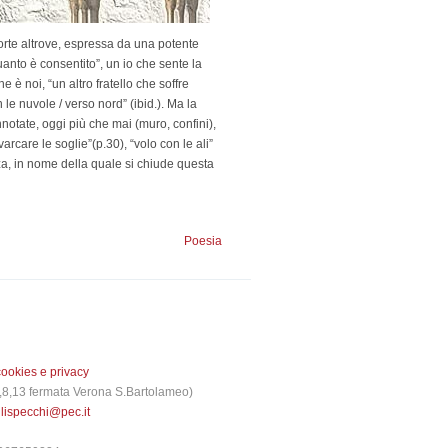
orte altrove, espressa da una potente
anto è consentito”, un io che sente la
e è noi, “un altro fratello che soffre
le nuvole / verso nord” (ibid.). Ma la
notate, oggi più che mai (muro, confini),
arcare le soglie”(p.30), “volo con le ali”
ezza, in nome della quale si chiude questa
Poesia
cookies e privacy
 3,8,13 fermata Verona S.Bartolameo)
glispecchi@pec.it