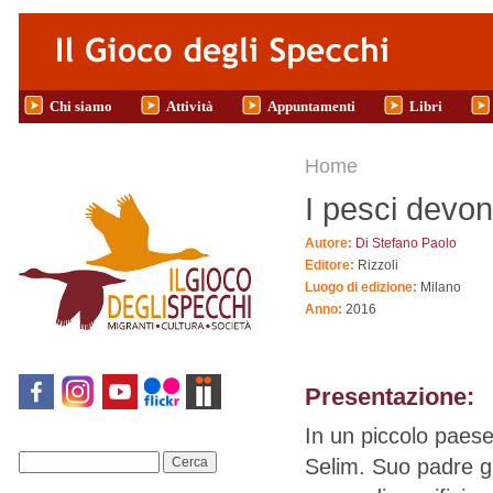
Salta al contenuto principale
Chi siamo
Attività
Appuntamenti
Libri
Tu sei qui
Home
I pesci devo
Autore:
Di Stefano Paolo
Editore:
Rizzoli
Luogo di edizione:
Milano
Anno:
2016
Presentazione:
In un piccolo paese
Selim. Suo padre gli
Cerca