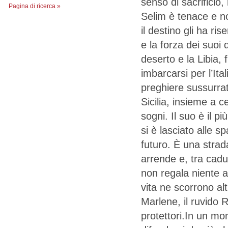
senso di sacrificio,
Pagina di ricerca »
Selim è tenace e no
il destino gli ha ri
e la forza dei suoi 
deserto e la Libia, 
imbarcarsi per l’Ita
preghiere sussurrat
Sicilia, insieme a c
sogni. Il suo è il p
si è lasciato alle sp
futuro. È una stra
arrende e, tra cadut
non regala niente 
vita ne scorrono al
Marlene, il ruvido 
protettori.In un m