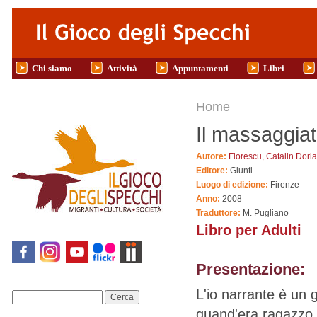
Salta al contenuto principale
Chi siamo
Attività
Appuntamenti
Libri
Tu sei qui
Home
Il massaggiat
Autore:
Florescu, Catalin Dori
Editore:
Giunti
Luogo di edizione:
Firenze
Anno:
2008
Traduttore:
M. Pugliano
Libro per Adulti
Presentazione:
L'io narrante è un 
Cerca
quand'era ragazzo d