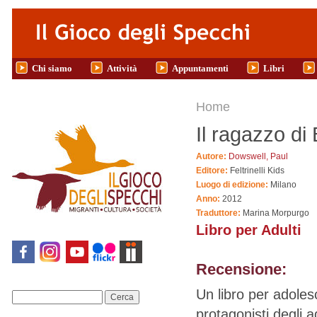
Salta al contenuto principale
Chi siamo
Attività
Appuntamenti
Libri
Tu sei qui
Home
Il ragazzo di 
Autore:
Dowswell, Paul
Editore:
Feltrinelli Kids
Luogo di edizione:
Milano
Anno:
2012
Traduttore:
Marina Morpurgo
Libro per Adulti
Recensione:
Un libro per adoles
Cerca
protagonisti degli a