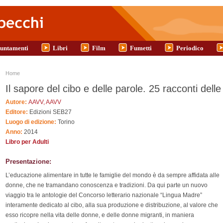
untamenti
Libri
Film
Fumetti
Periodico
Tu sei qui
Home
Il sapore del cibo e delle parole. 25 racconti delle
Autore:
AAVV, AAVV
Editore:
Edizioni SEB27
Luogo di edizione:
Torino
Anno:
2014
Libro per Adulti
Presentazione:
L’educazione alimentare in tutte le famiglie del mondo è da sempre affidata alle
donne, che ne tramandano conoscenza e tradizioni. Da qui parte un nuovo
viaggio tra le antologie del Concorso letterario nazionale “Lingua Madre”
interamente dedicato al cibo, alla sua produzione e distribuzione, al valore che
esso ricopre nella vita delle donne, e delle donne migranti, in maniera