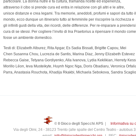
particolare. La donna nutre e fa cultura, tramanda ricette ed esperienza,
attraverso il cibo si prende cura ed entra in relazione con gli altri e le altre,
unisce distanze e crea legami. Tra memorie, aneddoti, profumi e sapori da tutto il
mondo, ecco dunque un itinerario tutto al femminile per riscoprire la ricchezza e
gli infiniti gusti della vita, dei ricordi, delle differenze. Per re-imparare a prendersi
cura di se stessi. Per cogliere l’invito di Ina Praetorius a ripensare il mondo come
fosse un ambiente domestico.
Testi di: Elizabeth Alburez, Rita Apgar, Es Sadia Bissati, Brigitte Capou, Mei
Chen Susanna Chou, Lucrezia de Santis, Marina Diaz, Jenny Elizabeth Estevez ,
Rebecca Gaise, Tetyana Gordiyenko, Alla Ivanova, Lydia Keklikian, Herrety Kess
Morillo Léon, Ieva Musteikyte, Huynh Ngoc Nga, Doris Obadiaru, Veronica Orfali
Parra, Anastasia Rouchota, Khadija Rkakbi, Michaela Sebokova, Sandra Scagliotti,
© Il Gioco degli Specchi APS
|
Informativa su 
Via degli Olmi, 24 - 38123 Trento (alle spalle del Centro Teatro - autobus
email:
info@ilgiocodeglispecchi.org
| PEC:
ilgiocode