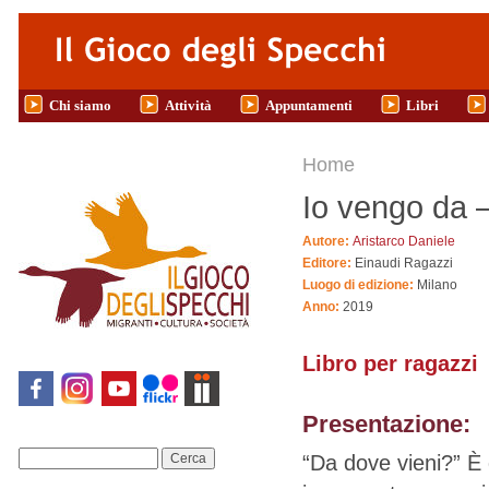
Salta al contenuto principale
Chi siamo
Attività
Appuntamenti
Libri
Tu sei qui
Home
Io vengo da –
Autore:
Aristarco Daniele
Editore:
Einaudi Ragazzi
Luogo di edizione:
Milano
Anno:
2019
Libro per ragazzi
Presentazione:
“Da dove vieni?” È
Cerca