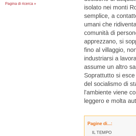
Pagina di ricerca »
isolato nei monti Rod
semplice,‭ ‬a contatt
umani che ridiventan
comunità di persone
apprezzano,‭ ‬si so
fino al villaggio,‭ ‬no
industriarsi a lavor
assume un altro sap
‬Soprattutto si esce
del socialismo di s
l'ambiente viene col
leggero e molta auto
Pagine di...:
IL TEMPO