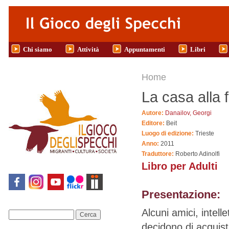
Salta al contenuto principale
Chi siamo
Attività
Appuntamenti
Libri
Tu sei qui
Home
La casa alla 
Autore:
Danailov, Georgi
Editore:
Beit
Luogo di edizione:
Trieste
Anno:
2011
Traduttore:
Roberto Adinolfi
Libro per Adulti
Presentazione:
Alcuni amici,‭ ‬intell
Cerca
‬decidono di acquis