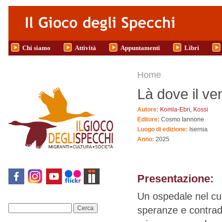
Salta al contenuto principale
Chi siamo
Attività
Appuntamenti
Libri
Tu sei qui
Home
Là dove il v
Autore:
Komla-Ebri, Kossi
Editore:
Cosmo Iannone
Luogo di edizione:
Isernia
Anno:
2025
Presentazione:
Un ospedale nel cuo
speranze e contradd
Cerca