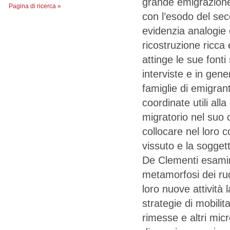
grande emigrazione 
Pagina di ricerca »
con l’esodo del se
evidenzia analogie 
ricostruzione ricc
attinge le sue fonti
interviste e in gen
famiglie di emigranti
coordinate utili al
migratorio nel suo
collocare nel loro c
vissuto e la soggett
De Clementi esamina 
metamorfosi dei ruol
loro nuove attività l
strategie di mobilita
rimesse e altri mi