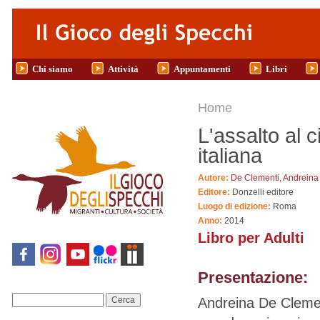
Salta al contenuto principale
Chi siamo
Attività
Appuntamenti
Libri
Tu sei qui
Home
L'assalto al 
italiana
Autore:
De Clementi, Andreina
Editore:
Donzelli editore
Luogo di edizione:
Roma
Anno:
2014
Libro per Adulti
Presentazione:
Andreina De Clemen
Cerca