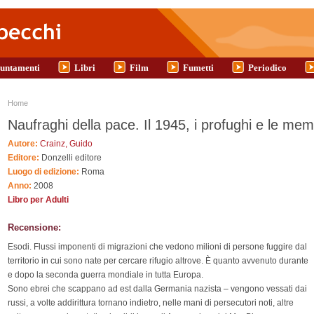
untamenti
Libri
Film
Fumetti
Periodico
Tu sei qui
Home
Naufraghi della pace. Il 1945, i profughi e le mem
Autore:
Crainz, Guido
Editore:
Donzelli editore
Luogo di edizione:
Roma
Anno:
2008
Libro per Adulti
Recensione:
Esodi. Flussi imponenti di migrazioni che vedono milioni di persone fuggire dal
territorio in cui sono nate per cercare rifugio altrove. È quanto avvenuto durante
e dopo la seconda guerra mondiale in tutta Europa.
Sono ebrei che scappano ad est dalla Germania nazista – vengono vessati dai
russi, a volte addirittura tornano indietro, nelle mani di persecutori noti, altre