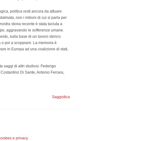
gica, politica resti ancora da attuare.
 dalmata, non i milioni di cui si parla per
stra storia recente è stata taciuta a
ogie, aggravando le sofferenze umane.
onesto, sulla base di un lavoro storico
ma o poi a scoppiare. La memoria è
vare in Europa ad una coalizione di stati,
ta saggi di altri studiosi: Federigo
 Costantino Di Sante, Antonio Ferrara,
Saggistica
cookies e privacy