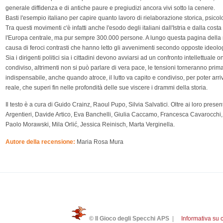
generale diffidenza e di antiche paure e pregiudizi ancora vivi sotto la cenere.
Basti l'esempio italiano per capire quanto lavoro di rielaborazione storica, psicolo
Tra questi movimenti c'è infatti anche l'esodo degli italiani dall'Istria e dalla costa
l'Europa centrale, ma pur sempre 300.000 persone. A lungo questa pagina della no
causa di feroci contrasti che hanno letto gli avvenimenti secondo opposte ideol
Sia i dirigenti politici sia i cittadini devono avviarsi ad un confronto intellettuale 
condiviso, altrimenti non si può parlare di vera pace, le tensioni torneranno pri
indispensabile, anche quando atroce, il lutto va capito e condiviso, per poter arri
reale, che superi fin nelle profondità delle sue viscere i drammi della storia.
Il testo è a cura di Guido Crainz, Raoul Pupo, Silvia Salvatici. Oltre ai loro presen
Argentieri, Davide Artico, Eva Banchelli, Giulia Caccamo, Francesca Cavarocchi,
Paolo Morawski, Mila Orlić, Jessica Reinisch, Marta Verginella.
Autore della recensione:
Maria Rosa Mura
© Il Gioco degli Specchi APS
|
Informativa su 