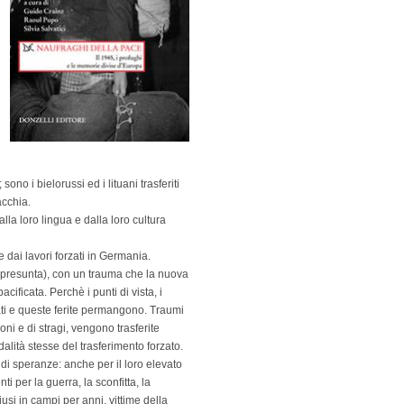
no i bielorussi ed i lituani trasferiti
acchia.
alla loro lingua e dalla loro cultura
 dai lavori forzati in Germania.
 (presunta), con un trauma che la nuova
ficata. Perchè i punti di vista, i
ati e queste ferite permangono. Traumi
oni e di stragi, vengono trasferite
alità stesse del trasferimento forzato.
i speranze: anche per il loro elevato
i per la guerra, la sconfitta, la
iusi in campi per anni, vittime della