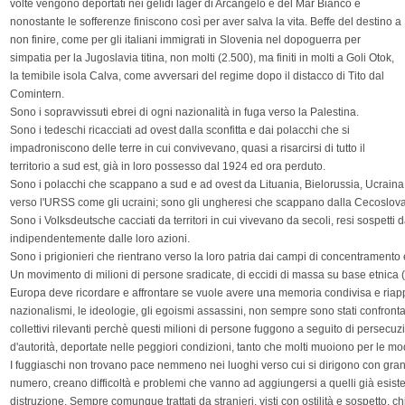
volte vengono deportati nei gelidi lager di Arcangelo e del Mar Bianco e
nonostante le sofferenze finiscono così per aver salva la vita. Beffe del destino a
non finire, come per gli italiani immigrati in Slovenia nel dopoguerra per
simpatia per la Jugoslavia titina, non molti (2.500), ma finiti in molti a Goli Otok,
la temibile isola Calva, come avversari del regime dopo il distacco di Tito dal
Comintern.
Sono i sopravvissuti ebrei di ogni nazionalità in fuga verso la Palestina.
Sono i tedeschi ricacciati ad ovest dalla sconfitta e dai polacchi che si
impadroniscono delle terre in cui convivevano, quasi a risarcirsi di tutto il
territorio a sud est, già in loro possesso dal 1924 ed ora perduto.
Sono i polacchi che scappano a sud e ad ovest da Lituania, Bielorussia, Ucraina; so
verso l'URSS come gli ucraini; sono gli ungheresi che scappano dalla Cecoslov
Sono i Volksdeutsche cacciati da territori in cui vivevano da secoli, resi sospetti d
indipendentemente dalle loro azioni.
Sono i prigionieri che rientrano verso la loro patria dai campi di concentramento e
Un movimento di milioni di persone sradicate, di eccidi di massa su base etnica
Europa deve ricordare e affrontare se vuole avere una memoria condivisa e riappaci
nazionalismi, le ideologie, gli egoismi assassini, non sempre sono stati confront
collettivi rilevanti perchè questi milioni di persone fuggono a seguito di persecuzi
d'autorità, deportate nelle peggiori condizioni, tanto che molti muoiono per le mod
I fuggiaschi non trovano pace nemmeno nei luoghi verso cui si dirigono con grand
numero, creano difficoltà e problemi che vanno ad aggiungersi a quelli già esistent
distruzione. Sempre comunque trattati da stranieri, visti con ostilità e sospetto, ch