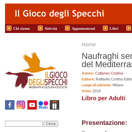
Salta al contenuto principale
Chi siamo
Attività
Appuntamenti
Libri
Tu sei qui
Home
Naufraghi sen
del Mediterr
Autore:
Cattaneo Cristina
Editore:
Raffaello Cortina Edit
Luogo di edizione:
Milano
Anno:
2018
Libro per Adulti
Presentazione:
Cerca