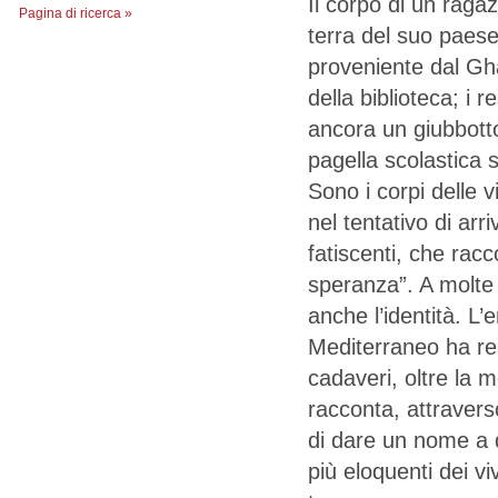
Il corpo di un raga
Pagina di ricerca »
terra del suo paese, 
proveniente dal G
della biblioteca; i 
ancora un giubbotto 
pagella scolastica s
Sono i corpi delle 
nel tentativo di ar
fatiscenti, che rac
speranza”. A molte 
anche l’identità. L
Mediterraneo ha res
cadaveri, oltre la me
racconta, attraverso
di dare un nome a q
più eloquenti dei vi