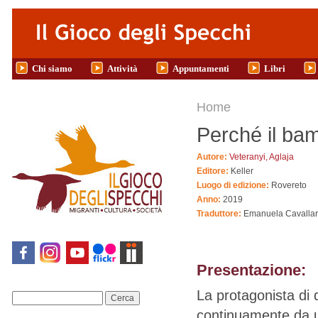
Salta al contenuto principale
Chi siamo
Attività
Appuntamenti
Libri
Tu sei qui
Home
Perché il bam
Autore:
Veteranyi, Aglaja
Editore:
Keller
Luogo di edizione:
Rovereto
Anno:
2019
Traduttore:
Emanuela Cavalla
Presentazione:
La protagonista di 
Cerca
continuamente da un