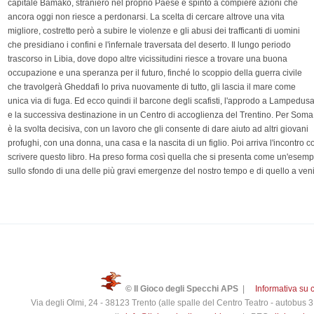
capitale Bamako, straniero nel proprio Paese e spinto a compiere azioni che
ancora oggi non riesce a perdonarsi. La scelta di cercare altrove una vita
migliore, costretto però a subire le violenze e gli abusi dei trafficanti di uomini
che presidiano i confini e l'infernale traversata del deserto. Il lungo periodo
trascorso in Libia, dove dopo altre vicissitudini riesce a trovare una buona
occupazione e una speranza per il futuro, finché lo scoppio della guerra civile
che travolgerà Gheddafi lo priva nuovamente di tutto, gli lascia il mare come
unica via di fuga. Ed ecco quindi il barcone degli scafisti, l'approdo a Lampedus
e la successiva destinazione in un Centro di accoglienza del Trentino. Per Soma
è la svolta decisiva, con un lavoro che gli consente di dare aiuto ad altri giovani
profughi, con una donna, una casa e la nascita di un figlio. Poi arriva l'incontro c
scrivere questo libro. Ha preso forma così quella che si presenta come un'esem
sullo sfondo di una delle più gravi emergenze del nostro tempo e di quello a veni
© Il Gioco degli Specchi APS
|
Informativa su 
Via degli Olmi, 24 - 38123 Trento (alle spalle del Centro Teatro - autobus