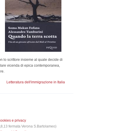
a
on lo scrittore insieme al quale decide di
plare vicenda di epica contemporanea,
re.
Letteratura dell'immigrazione in Italia
cookies e privacy
 3,8,13 fermata Verona S.Bartolameo)