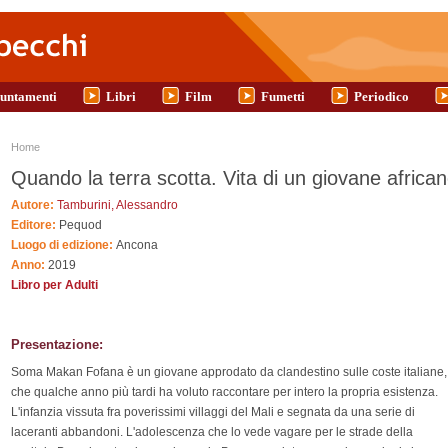
untamenti
Libri
Film
Fumetti
Periodico
Tu sei qui
Home
Quando la terra scotta. Vita di un giovane african
Autore:
Tamburini, Alessandro
Editore:
Pequod
Luogo di edizione:
Ancona
Anno:
2019
Libro per Adulti
Presentazione:
Soma Makan Fofana è un giovane approdato da clandestino sulle coste italiane,
che qualche anno più tardi ha voluto raccontare per intero la propria esistenza.
L'infanzia vissuta fra poverissimi villaggi del Mali e segnata da una serie di
laceranti abbandoni. L'adolescenza che lo vede vagare per le strade della