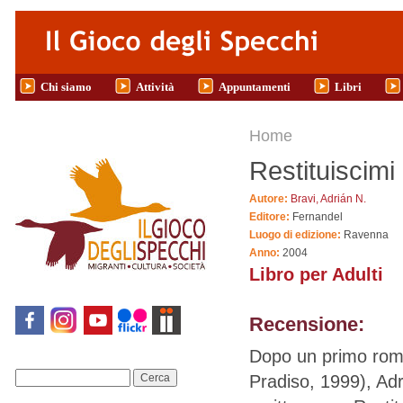
Salta al contenuto principale
Chi siamo
Attività
Appuntamenti
Libri
Tu sei qui
Home
Restituiscimi 
Autore:
Bravi, Adrián N.
Editore:
Fernandel
Luogo di edizione:
Ravenna
Anno:
2004
Libro per Adulti
Recensione:
Dopo un primo rom
Pradiso, 1999), Adri
Cerca