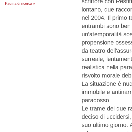
scrittore con Restit
Pagina di ricerca »
lontano, due raccont
nel 2004. Il primo t
entrambi sono ben r
un’atemporalità so
propensione ossess
da teatro dell’assur
surreale, lentament
realistica nella pa
risvolto morale de
La situazione è nud
immobile e antinarra
paradosso.
Le trame dei due r
deciso di uccidersi
suo ultimo giorno. 