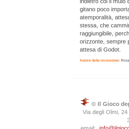
indietro col il mulo
gitano poco importa
atemporalità, atte
stessa, che cammin
raggiungibile, perch
orizzonte, sempre p
attesa di Godot.
Autore della recensione:
Rosa
© Il Gioco de
Via degli Olmi, 24
email:
info@ilgioc