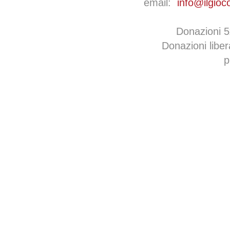
email:
info@ilgioc
Donazioni 
Donazioni libe
p