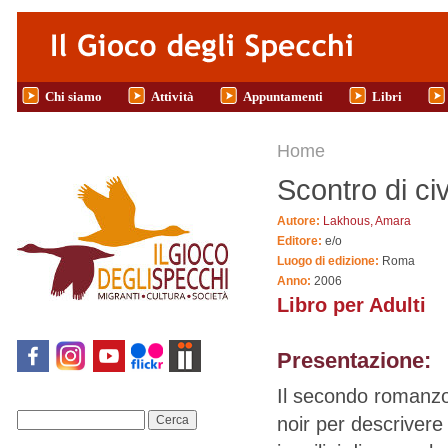
Salta al contenuto principale
Chi siamo
Attività
Appuntamenti
Libri
Tu sei qui
Home
Scontro di ci
Autore:
Lakhous, Amara
Editore:
e/o
Luogo di edizione:
Roma
Anno:
2006
Libro per Adulti
Presentazione:
Il secondo romanzo d
noir per descrivere 
Cerca