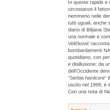
In queste rapide e i
circostanze il fatto
nemmeno nelle demo
tutti uguali, anche 
diario di Bilijana S
una normale e com
Veličković racconta b
bombardamenti NAT
quotidiano, con pen
e disillusione: da un
dell'Occidente dem
"Serbia hardcore" è
uscito nel 1999; è s
Con una nota di Ni
Pagine di...: