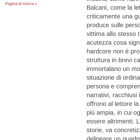
Pagina di ricerca »
Balcani, come la l
criticamente una g
produce sulle perso
vittima allo stesso
acutezza cosa signif
hardcore non è pro
struttura in brevi ca
immortalano un mo
situazione di ordinar
persona e comprensi
narrativi, racchius
offrono al lettore l
più ampia, in cui o
essere altrimenti. L
storie, va concret
delineare un quadro