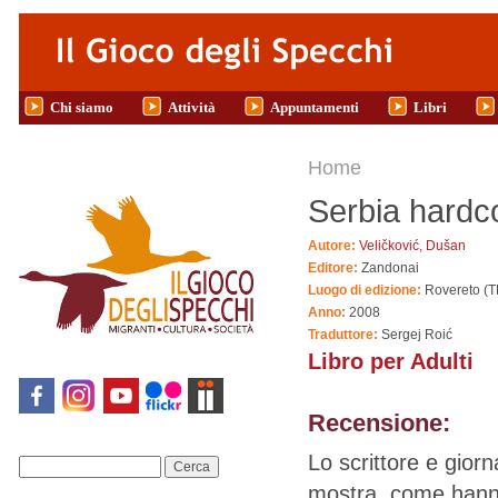
Salta al contenuto principale
Chi siamo
Attività
Appuntamenti
Libri
Tu sei qui
Home
Serbia hardc
Autore:
Veličković, Dušan
Editore:
Zandonai
Luogo di edizione:
Rovereto (T
Anno:
2008
Traduttore:
Sergej Roić
Libro per Adulti
Recensione:
Lo scrittore e giorn
Cerca
mostra, come hanno 