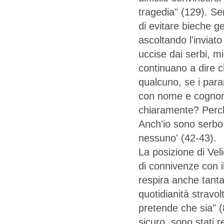
tragedia" (129). Se
di evitare bieche ge
ascoltando l'invia
uccise dai serbi, mi
continuano a dire c
qualcuno, se i para
con nome e cognome
chiaramente? Perché
Anch'io sono serbo
nessuno' (42-43).
La posizione di Velič
di connivenze con i
respira anche tant
quotidianità stravol
pretende che sia" (8
sicuro, sono stati r