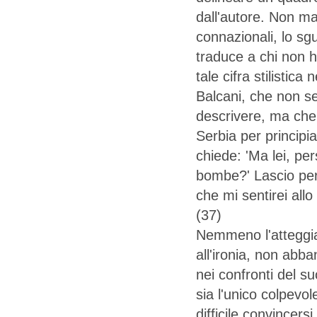
dall'autore. Non ma
connazionali, lo sgu
traduce a chi non ha
tale cifra stilistica
Balcani, che non se
descrivere, ma che s
Serbia per principian
chiede: 'Ma lei, pe
bombe?' Lascio perd
che mi sentirei all
(37)
Nemmeno l'atteggia
all'ironia, non abb
nei confronti del su
sia l'unico colpevo
difficile convincers