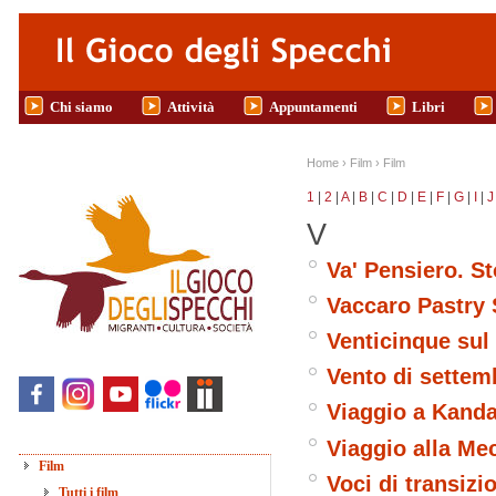
Salta al contenuto principale
Chi siamo
Attività
Appuntamenti
Libri
Tu sei qui
Home
›
Film
›
Film
1
|
2
|
A
|
B
|
C
|
D
|
E
|
F
|
G
|
I
|
J
V
Va' Pensiero. S
Vaccaro Pastry
Venticinque sul 
Vento di settem
Viaggio a Kand
Viaggio alla Me
Film
Voci di transizi
Tutti i film