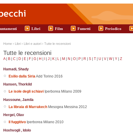
untamenti
Libri
Film
Fumetti
Periodico
Tu sei qui
Home
›
Libri
›
Libri e autori
›
Tutte le recensioni
Tutte le recensioni
A
|
B
|
C
|
D
|
E
|
F
|
G
|
H
|
I
|
J
|
K
|
L
|
M
|
N
|
O
|
P
|
R
|
S
|
T
|
U
|
V
|
W
|
Y
|
Z
Hamadi, Shady
Esilio dalla Siria
Add
Torino
2016
Hansen, Thorkild
Le isole degli schiavi
Iperborea
Milano
2009
Hassoune, Jamila
La libraia di Marrakech
Mesogea
Messina
2012
Hergel, Olav
Il fuggitivo
Iperborea
Milano
2010
Hoxhvogli , Idolo