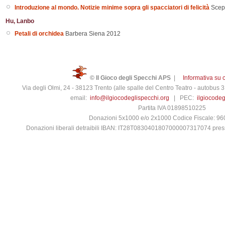
Introduzione al mondo. Notizie minime sopra gli spacciatori di felicità
Sceps
Hu, Lanbo
Petali di orchidea
Barbera
Siena
2012
© Il Gioco degli Specchi APS
|
Informativa su 
Via degli Olmi, 24 - 38123 Trento (alle spalle del Centro Teatro - autobus
email:
info@ilgiocodeglispecchi.org
| PEC:
ilgiocode
Partita IVA 01898510225
Donazioni 5x1000 e/o 2x1000 Codice Fiscale: 9
Donazioni liberali detraibili IBAN: IT28T0830401807000007317074 