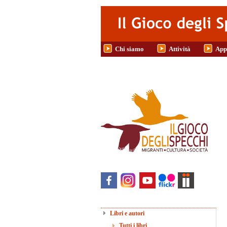
Salta al contenuto principale
Chi siamo
Attività
App
Libri e autori
Tutti i libri