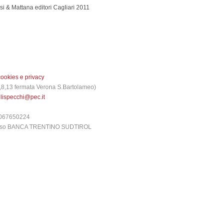
i & Mattana editori
Cagliari
2011
cookies e privacy
 3,8,13 fermata Verona S.Bartolameo)
glispecchi@pec.it
6067650224
presso BANCA TRENTINO SUDTIROL