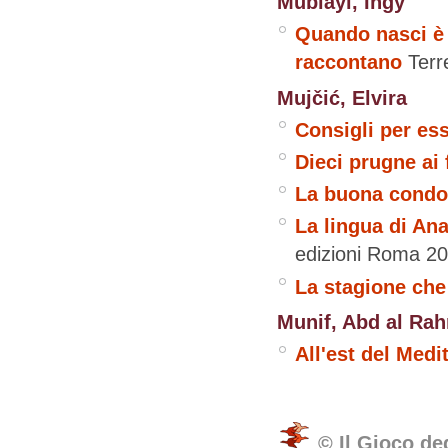
Mubiayi, Ingy
Quando nasci è u
raccontano
Terr
Mujčić, Elvira
Consigli per es
Dieci prugne ai 
La buona condo
La lingua di Ana
edizioni
Roma
20
La stagione che
Munif, Abd al Ra
All'est del Medi
© Il Gioco de