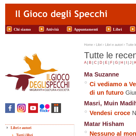
Salta al contenuto principale
Chi siamo
Attività
Appuntamenti
Libri
Tu sei qui
Home
›
Libri
›
Libri e autori
›
Tutte l
Tutte le rece
A
|
B
|
C
|
D
|
E
|
F
|
G
|
H
|
I
|
J
|
Ma Suzanne
Ci vediamo a Ven
di un futuro
Giun
Masri, Muin Madi
Vendesi croce
N
Matar Hisham
Libri e autori
Nessuno al mo
Tutti i libri