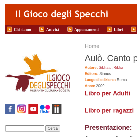
Salta al contenuto principale
Chi siamo
Attività
Appuntamenti
Libri
Tu sei qui
Home
Aulò. Canto p
Autore:
Sibhatu, Ribka
Editore:
Sinnos
Luogo di edizione:
Roma
Anno:
2009
Libro per Adulti
Libro per ragazzi
Presentazione:
Cerca