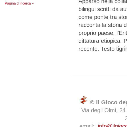
Apparso nella coll
Pagina di ricerca »
bilingui scritti da a
come ponte tra stori
racconta la storia d
proprio paese, l’Eri
dittatura etiopica. 
recente. Testo tigri
© Il Gioco de
Via degli Olmi, 24
email:
info@ilgioc