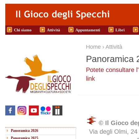
Salta al contenuto principale
Chi siamo
Attività
Appuntamenti
Libri
Tu sei qui
Home
›
Attività
Panoramica 
Potete consultare l
link
© Il Gioco de
Via degli Olmi, 24
Panoramica 2026
Panoramica 2025