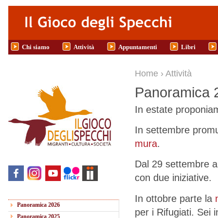
Salta al contenuto principale
Chi siamo
Attività
Appuntamenti
Libri
Tu sei qui
Home
›
Attività
Panoramica 
In estate proponia
In settembre prom
mura
.
Dal 29 settembre al
con due iniziative.
In ottobre parte la
Panoramica 2026
per i Rifugiati. Sei 
Panoramica 2025