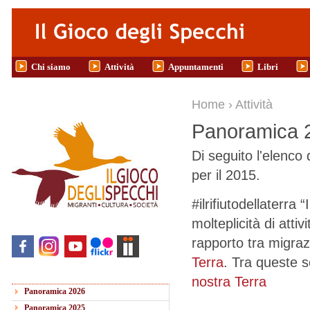
Salta al contenuto principale
Chi siamo
Attività
Appuntamenti
Libri
Tu sei qui
Home
›
Attività
Panoramica 
Di seguito l'elenco 
per il 2015.
#ilrifiutodellaterra
molteplicità di atti
rapporto tra migraz
Terra
. Tra queste 
nostra Terra
Panoramica 2026
Panoramica 2025