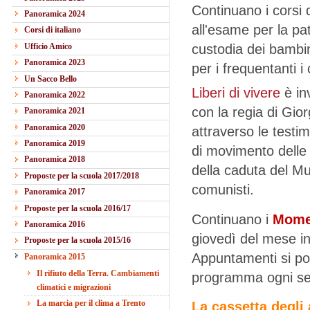
Continuano i corsi di
Panoramica 2024
all'esame per la pa
Corsi di italiano
Ufficio Amico
custodia dei bambin
Panoramica 2023
per i frequentanti i 
Un Sacco Bello
Liberi di vivere
è in
Panoramica 2022
con la regia di Gio
Panoramica 2021
Panoramica 2020
attraverso le testimo
Panoramica 2019
di movimento delle 
Panoramica 2018
della caduta del Mu
Proposte per la scuola 2017/2018
comunisti.
Panoramica 2017
Proposte per la scuola 2016/17
Continuano i
Momen
Panoramica 2016
giovedì del mese in
Proposte per la scuola 2015/16
Appuntamenti si poss
Panoramica 2015
Il rifiuto della Terra. Cambiamenti
programma ogni se
climatici e migrazioni
La marcia per il clima a Trento
La cassetta degli 