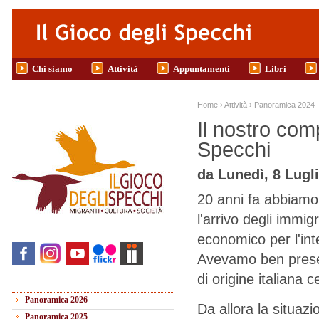
Salta al contenuto principale
Chi siamo
Attività
Appuntamenti
Libri
Tu sei qui
Home
›
Attività
›
Panoramica 2024
Il nostro com
Specchi
da
Lunedì, 8 Lugli
20 anni fa abbiamo 
l'arrivo degli immig
economico per l'int
Avevamo ben presen
di origine italiana
Panoramica 2026
Da allora la situazi
Panoramica 2025