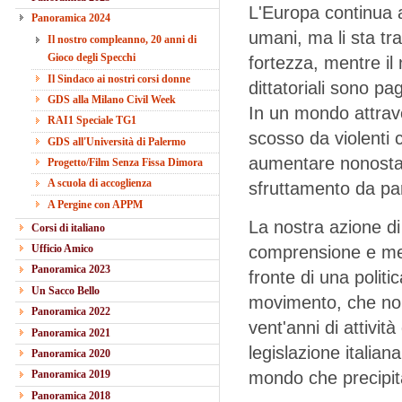
L'Europa continua ad 
Panoramica 2024
umani, ma li sta tr
Il nostro compleanno, 20 anni di
Gioco degli Specchi
fortezza, mentre il
Il Sindaco ai nostri corsi donne
dittatoriali sono pa
GDS alla Milano Civil Week
In un mondo attrave
RAI1 Speciale TG1
scosso da violenti 
GDS all'Università di Palermo
aumentare nonostante
Progetto/Film Senza Fissa Dimora
A scuola di accoglienza
sfruttamento da par
A Pergine con APPM
La nostra azione di
Corsi di italiano
comprensione e med
Ufficio Amico
Panoramica 2023
fronte di una politic
Un Sacco Bello
movimento, che no
Panoramica 2022
vent'anni di attivi
Panoramica 2021
legislazione italia
Panoramica 2020
mondo che precipita
Panoramica 2019
Panoramica 2018