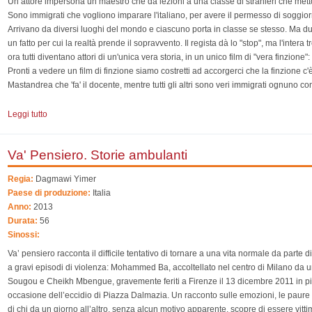
Un attore impersona un maestro che dà lezioni a una classe di stranieri che mett
Sono immigrati che vogliono imparare l'italiano, per avere il permesso di soggiorno
Arrivano da diversi luoghi del mondo e ciascuno porta in classe se stesso. Ma d
un fatto per cui la realtà prende il sopravvento. Il regista dà lo "stop", ma l'intera
ora tutti diventano attori di un'unica vera storia, in un unico film di "vera finzione"
Pronti a vedere un film di finzione siamo costretti ad accorgerci che la finzione c'
Mastandrea che 'fa' il docente, mentre tutti gli altri sono veri immigrati ognuno con
Leggi tutto
su La mia classe
Va' Pensiero. Storie ambulanti
Regia:
Dagmawi Yimer
Paese di produzione:
Italia
Anno:
2013
Durata:
56
Sinossi:
Va’ pensiero racconta il difficile tentativo di tornare a una vita normale da parte d
a gravi episodi di violenza: Mohammed Ba, accoltellato nel centro di Milano da 
Sougou e Cheikh Mbengue, gravemente feriti a Firenze il 13 dicembre 2011 in pi
occasione dell’eccidio di Piazza Dalmazia. Un racconto sulle emozioni, le paure e i
di chi da un giorno all’altro, senza alcun motivo apparente, scopre di essere vitt