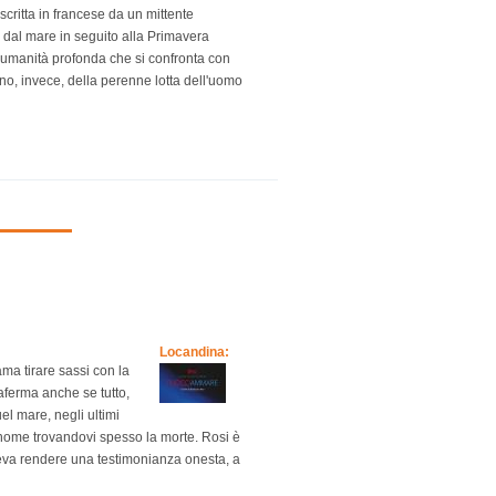
scritta in francese da un mittente
i dal mare in seguito alla Primavera
n'umanità profonda che si confronta con
ano, invece, della perenne lotta dell'uomo
Locandina:
ma tirare sassi con la
raferma anche se tutto,
el mare, negli ultimi
o nome trovandovi spesso la morte. Rosi è
eva rendere una testimonianza onesta, a