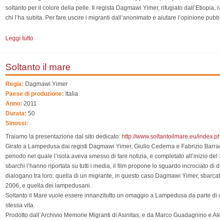
soltanto per il colore della pelle. Il regista Dagmawi Yimer, rifugiato dall’Etiopia, 
chi l’ha subita. Per fare uscire i migranti dall’anonimato e aiutare l’opinione pubbl
Leggi tutto
su Va' Pensiero. Storie ambulanti
Soltanto il mare
Regia:
Dagmawi Yimer
Paese di produzione:
Italia
Anno:
2011
Durata:
50
Sinossi:
Traiamo la presentazione dal sito dedicato:
http://www.soltantoilmare.eu/index.p
Girato a Lampedusa dai registi Dagmawi Yimer, Giulio Cederna e Fabrizio Barra
periodo nel quale l’isola aveva smesso di fare notizia, e completato all’inizio de
sbarchi l’hanno riportata su tutti i media, il film propone lo sguardo incrociato 
dialogano tra loro: quella di un migrante, in questo caso Dagmawi Yimer, sbarcato
2006, e quella dei lampedusani.
Soltanto il Mare vuole essere innanzitutto un omaggio a Lampedusa da parte di 
stessa vita.
Prodotto dall’Archivio Memorie Migranti di Asinitas, e da Marco Guadagnino e Aless