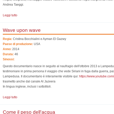
Andrea Taeggi.
Leggi tutto
su Yema e Neka
Wave upon wave
Regia:
Cristina Bocchialini e Ayman El Gazwy
Paese di produzione:
USA
Anno:
2014
Durata:
46
Sinossi:
Questo documentario nasce in seguito al naufragio dell'ottobre 2013 a Lampedusa
testimoniare in prima persona il viaggio che vede Siriani in fuga dalla guerra, pa
Lampedusa. Il documentario è interamente visibile qui:
https://www.youtube.c
trasmetto anche dal canale Al Jazeera
In lingua inglese, inclusi i sottotitoli.
Leggi tutto
su Wave upon wave
Come il peso dell'acqua