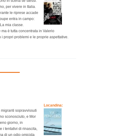
ono in scena se stessi.
, per vivere in Italia.
urante le riprese accade
 troupe entra in campo:
: La mia classe.
è ma è tutta concentrata in Valerio
 i propri problemi e le proprie aspettative.
Locandina:
i migranti sopravvissuti
uno sconosciuto, e Mor
eno giorno, in
 tentativi di rinascita,
ima di un odio omicida