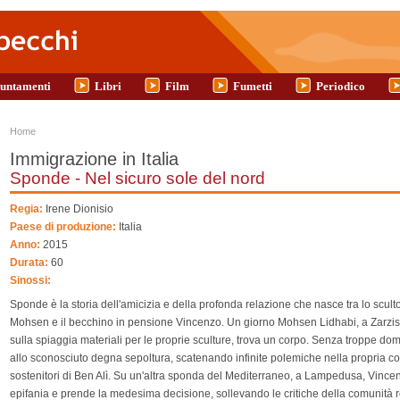
untamenti
Libri
Film
Fumetti
Periodico
Tu sei qui
Home
Immigrazione in Italia
Sponde - Nel sicuro sole del nord
Regia:
Irene Dionisio
Paese di produzione:
Italia
Anno:
2015
Durata:
60
Sinossi:
Sponde è la storia dell'amicizia e della profonda relazione che nasce tra lo scult
Mohsen e il becchino in pensione Vincenzo. Un giorno Mohsen Lidhabi, a Zarzis
sulla spiaggia materiali per le proprie sculture, trova un corpo. Senza troppe d
allo sconosciuto degna sepoltura, scatenando infinite polemiche nella propria com
sostenitori di Ben Alì. Su un'altra sponda del Mediterraneo, a Lampedusa, Vincen
epifania e prende la medesima decisione, sollevando le critiche della comunità re