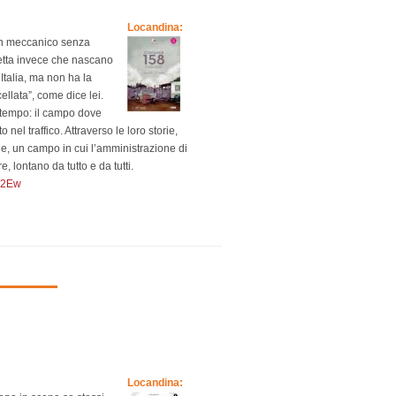
Locandina:
 un meccanico senza
petta invece che nascano
talia, ma non ha la
ellata”, come dice lei.
 tempo: il campo dove
 nel traffico. Attraverso le loro storie,
one, un campo in cui l’amministrazione di
 lontano da tutto e da tutti.
m02Ew
Locandina: