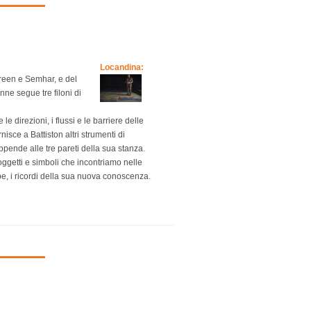
Locandina:
reen e Semhar, e del
onne segue tre filoni di
le direzioni, i flussi e le barriere delle
nisce a Battiston altri strumenti di
nde alle tre pareti della sua stanza.
ggetti e simboli che incontriamo nelle
appe, i ricordi della sua nuova conoscenza.