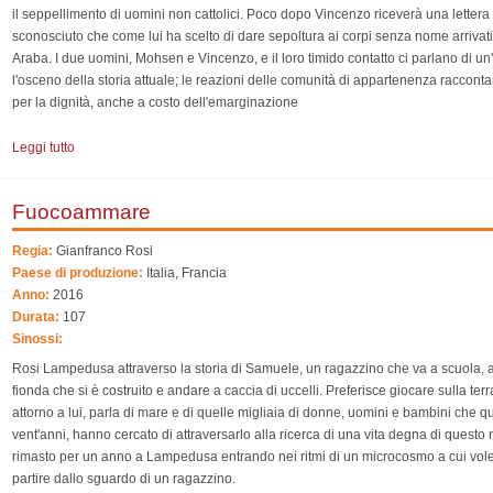
il seppellimento di uomini non cattolici. Poco dopo Vincenzo riceverà una lettera 
sconosciuto che come lui ha scelto di dare sepoltura ai corpi senza nome arrivat
Araba. I due uomini, Mohsen e Vincenzo, e il loro timido contatto ci parlano di u
l'osceno della storia attuale; le reazioni delle comunità di appartenenza raccont
per la dignità, anche a costo dell'emarginazione
Leggi tutto
su Sponde - Nel sicuro sole del nord
Fuocoammare
Regia:
Gianfranco Rosi
Paese di produzione:
Italia, Francia
Anno:
2016
Durata:
107
Sinossi:
Rosi Lampedusa attraverso la storia di Samuele, un ragazzino che va a scuola, a
fionda che si è costruito e andare a caccia di uccelli. Preferisce giocare sulla ter
attorno a lui, parla di mare e di quelle migliaia di donne, uomini e bambini che qu
vent'anni, hanno cercato di attraversarlo alla ricerca di una vita degna di quest
rimasto per un anno a Lampedusa entrando nei ritmi di un microcosmo a cui vol
partire dallo sguardo di un ragazzino.