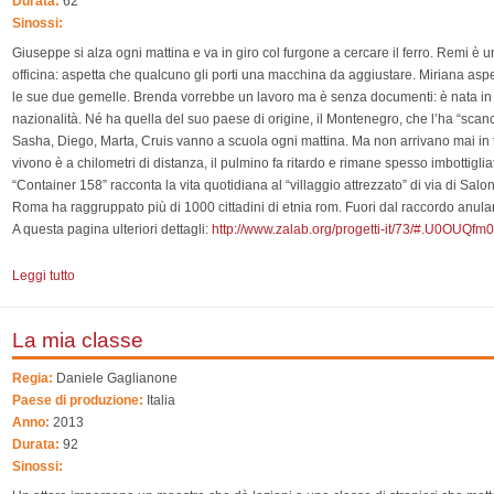
Durata:
62
Sinossi:
Giuseppe si alza ogni mattina e va in giro col furgone a cercare il ferro. Remi è
officina: aspetta che qualcuno gli porti una macchina da aggiustare. Miriana as
le sue due gemelle. Brenda vorrebbe un lavoro ma è senza documenti: è nata in I
nazionalità. Né ha quella del suo paese di origine, il Montenegro, che l’ha “scanc
Sasha, Diego, Marta, Cruis vanno a scuola ogni mattina. Ma non arrivano mai in
vivono è a chilometri di distanza, il pulmino fa ritardo e rimane spesso imbottigliato
“Container 158” racconta la vita quotidiana al “villaggio attrezzato” di via di Sal
Roma ha raggruppato più di 1000 cittadini di etnia rom. Fuori dal raccordo anulare,
A questa pagina ulteriori dettagli:
http://www.zalab.org/progetti-it/73/#.U0OUQf
Leggi tutto
su CONTAINER 158
La mia classe
Regia:
Daniele Gaglianone
Paese di produzione:
Italia
Anno:
2013
Durata:
92
Sinossi: