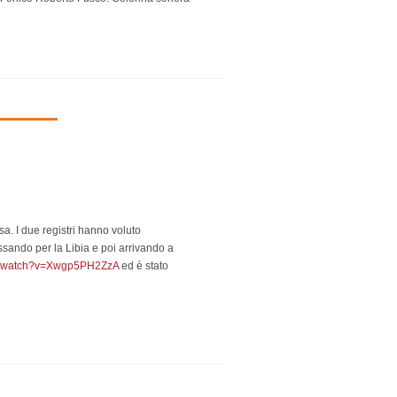
. I due registri hanno voluto
ssando per la Libia e poi arrivando a
om/watch?v=Xwgp5PH2ZzA
ed è stato