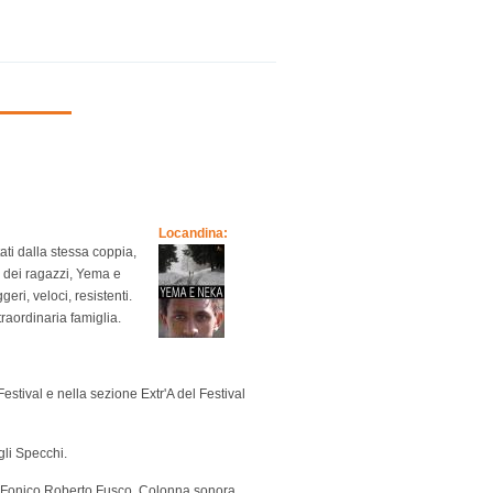
Locandina:
ati dalla stessa coppia,
e dei ragazzi, Yema e
eri, veloci, resistenti.
straordinaria famiglia.
estival e nella sezione Extr'A del Festival
gli Specchi.
i. Fonico Roberto Fusco. Colonna sonora