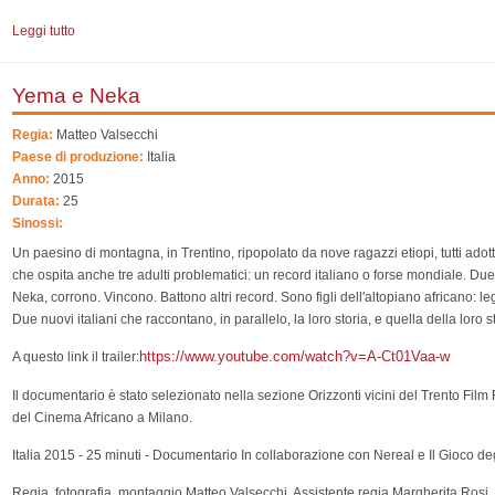
Leggi tutto
su Fuocoammare
Yema e Neka
Regia:
Matteo Valsecchi
Paese di produzione:
Italia
Anno:
2015
Durata:
25
Sinossi:
Un paesino di montagna, in Trentino, ripopolato da nove ragazzi etiopi, tutti adott
che ospita anche tre adulti problematici: un record italiano o forse mondiale. Du
Neka, corrono. Vincono. Battono altri record. Sono figli dell'altopiano africano: legg
Due nuovi italiani che raccontano, in parallelo, la loro storia, e quella della loro 
https://www.youtube.com/watch?v=A-Ct01Vaa-w
A questo link il trailer:
Il documentario è stato selezionato nella sezione Orizzonti vicini del Trento Film F
del Cinema Africano a Milano.
Italia 2015 - 25 minuti - Documentario In collaborazione con Nereal e Il Gioco de
Regia, fotografia, montaggio Matteo Valsecchi. Assistente regia Margherita Ros