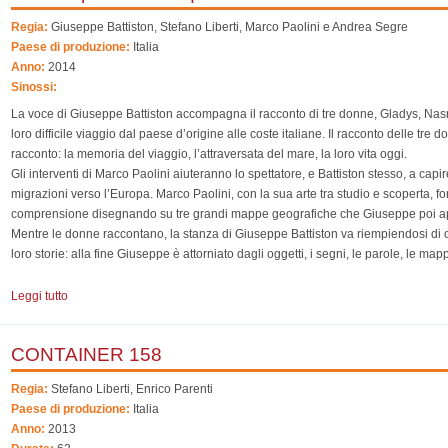
Regia:
Giuseppe Battiston, Stefano Liberti, Marco Paolini e Andrea Segre
Paese di produzione:
Italia
Anno:
2014
Sinossi:
La voce di Giuseppe Battiston accompagna il racconto di tre donne, Gladys, Nas
loro difficile viaggio dal paese d’origine alle coste italiane. Il racconto delle tre d
racconto: la memoria del viaggio, l’attraversata del mare, la loro vita oggi.
Gli interventi di Marco Paolini aiuteranno lo spettatore, e Battiston stesso, a capire 
migrazioni verso l’Europa. Marco Paolini, con la sua arte tra studio e scoperta, for
comprensione disegnando su tre grandi mappe geografiche che Giuseppe poi appe
Mentre le donne raccontano, la stanza di Giuseppe Battiston va riempiendosi di o
loro storie: alla fine Giuseppe è attorniato dagli oggetti, i segni, le parole, le m
Leggi tutto
su Come il peso dell'acqua
CONTAINER 158
Regia:
Stefano Liberti, Enrico Parenti
Paese di produzione:
Italia
Anno:
2013