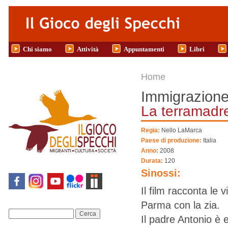
Salta al contenuto principale
Chi siamo
Attività
Appuntamenti
Libri
Tu sei qui
Home
Immigrazione 
La terramadr
Regia:
Nello LaMarca
Paese di produzione:
Italia
Anno:
2008
Durata:
120
Sinossi:
Il film racconta le 
Parma con la zia.
Cerca
Il padre Antonio è 