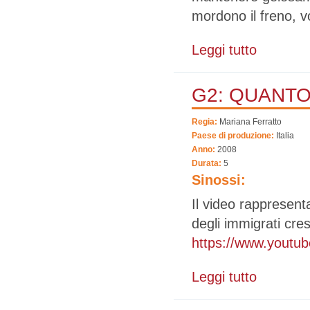
mordono il freno, vo
Leggi tutto
su Un po' d'In
G2: QUANT
Regia:
Mariana Ferratto
Paese di produzione:
Italia
Anno:
2008
Durata:
5
Sinossi:
Il video rappresenta 
degli immigrati cres
https://www.yout
Leggi tutto
su G2: QUA