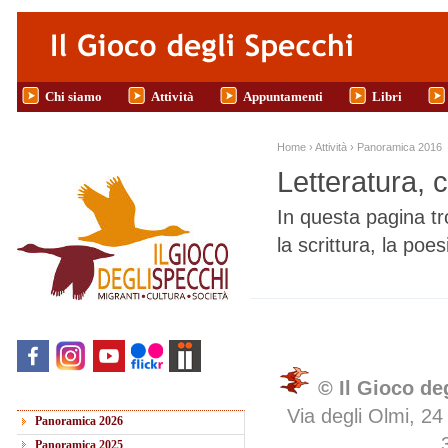
Salta al contenuto principale
Chi siamo
Attività
Appuntamenti
Libri
Tu sei qui
Home
›
Attività
›
Panoramica 2016
Letteratura, 
In questa pagina tro
la scrittura, la poes
© Il Gioco de
Via degli Olmi, 24
Panoramica 2026
Panoramica 2025