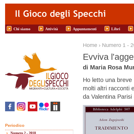
Salta al contenuto principale
Chi siamo
Attività
Appuntamenti
Libri
Tu sei qui
Home
›
Numero 1 - 
Evviva l'agget
di Maria Rosa Mu
Ho letto una breve
molti altri racconti
da Valentina Parisi
Periodico
Numero 2 - 2018