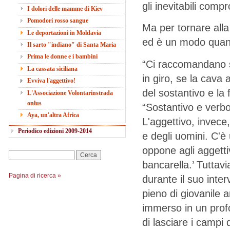
gli inevitabili comp
I dolori delle mamme di Kiev
Pomodori rosso sangue
Ma per tornare alla 
Le deportazioni in Moldavia
ed è un modo quant
Il sarto "indiano" di Santa Maria
Prima le donne e i bambini
“Ci raccomandano spe
La cassata siciliana
in giro, se la cava 
Evviva l'aggettivo!
del sostantivo e la
L'Associazione Volontarinstrada
onlus
“Sostantivo e verbo 
Aya, un'altra Africa
L'aggettivo, invece,
Periodico edizioni 2009-2014
e degli uomini. C'è
oppone agli aggetti
Cerca
bancarella.’ Tuttavi
Pagina di ricerca »
durante il suo inte
pieno di giovanile 
immerso in un profo
di lasciare i campi