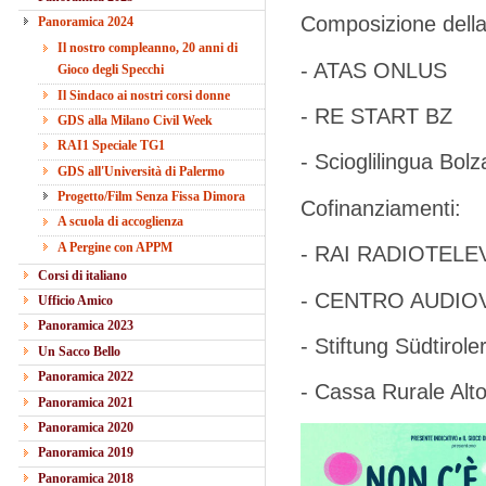
Composizione della 
Panoramica 2024
Il nostro compleanno, 20 anni di
- ATAS ONLUS
Gioco degli Specchi
Il Sindaco ai nostri corsi donne
- RE START BZ
GDS alla Milano Civil Week
RAI1 Speciale TG1
- Scioglilingua Bo
GDS all'Università di Palermo
Progetto/Film Senza Fissa Dimora
Cofinanziamenti:
A scuola di accoglienza
A Pergine con APPM
- RAI RADIOTELE
Corsi di italiano
- CENTRO AUDIOVIS
Ufficio Amico
Panoramica 2023
- Stiftung Südtirol
Un Sacco Bello
Panoramica 2022
- Cassa Rurale Alt
Panoramica 2021
Panoramica 2020
Panoramica 2019
Panoramica 2018