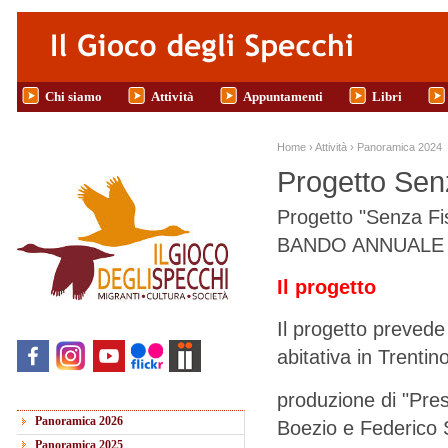
Salta al contenuto principale
Chi siamo
Attività
Appuntamenti
Libri
Tu sei qui
Home
›
Attività
›
Panoramica 2024
Progetto Sen
Progetto "Senza Fi
BANDO ANNUALE 
Il progetto
Il progetto prevede
abitativa in Trenti
produzione di "Pres
Panoramica 2026
Boezio e Federico 
Panoramica 2025