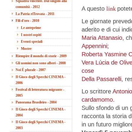
Squadra vincente. Dal singolo alla
comunità - 2012
A questo
link
potet
La Patria riTrovata - 2011
Le giornate prevedo
Fili d'oro - 2010
Le anteprime
aderito e di cui ind
I nostri ospiti
Maria Attanasio
, c
Eventi speciali
Appennini
;
Mostre
Roberta Yasmine C
Riempire il mondo di storie - 2009
Vera Lúcia de Olive
Gli uomini non sono alberi - 2008
cose
Noi É plurale - 2007
Il Gioco degli Specchi CINEMA -
Della Passarelli
, re
2006
Festival di letteratura migrante -
Lo scrittore
Antoni
2005
cardamomo.
Panorama Brasileiro - 2004
Sullo sfondo di un g
Il Gioco degli Specchi CINEMA -
racconta la storia d
2004
Il Gioco degli Specchi CINEMA -
in un futuro miglior
2003