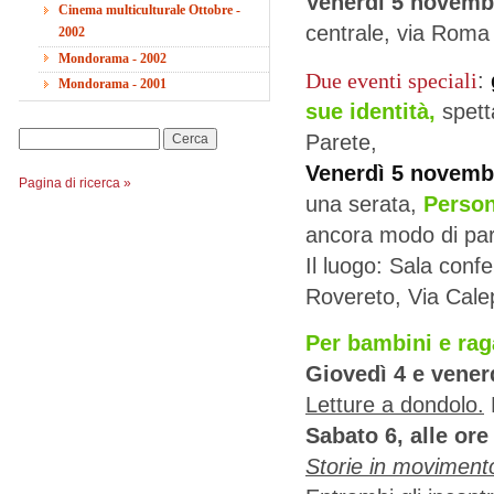
Venerdì 5 novem
Cinema multiculturale Ottobre -
centrale, via Roma
2002
Mondorama - 2002
Due eventi speciali
:
Mondorama - 2001
sue identità,
spett
Parete,
Cerca
Venerdì 5 novemb
Pagina di ricerca »
una serata,
Persone
ancora modo di parl
Il luogo: Sala conf
Rovereto, Via Cale
Per bambini
e rag
Giovedì 4 e vener
Letture a dondolo.
P
Sabato 6, alle ore
Storie in moviment