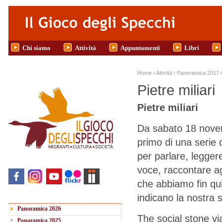
Salta al contenuto principale
Chi siamo
Attività
Appuntamenti
Libri
Tu sei qui
Home
›
Attività
›
Panoramica 2017
Pietre miliari
Pietre miliari
Da sabato 18 nove
primo di una serie d
per parlare, leggere
voce, raccontare agli
che abbiamo fin qui
indicano la nostra 
Panoramica 2026
The social stone vi
Panoramica 2025