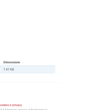
Dimensione
7.97 KB
cookies e privacy
 3,8,13 fermata Verona S.Bartolameo)