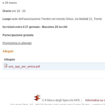
e 28 marzo
Orario
ore 18 - 20
Luogo
sede dell'associazione Trentini nel mondo Onlus, via Malfatti 21, Trento
Iscrizioni entro il 27 gennaio - Massimo 20 iscritti
Partecipazione gratuita
Programma in allegato
Allegati:
Allegato
una_app_per_amica.pdf
© Il Gioco degli Specchi APS
|
Informativa su 
Via degli Olmi, 24 - 38123 Trento (alle spalle del Centro Teatro - autobus