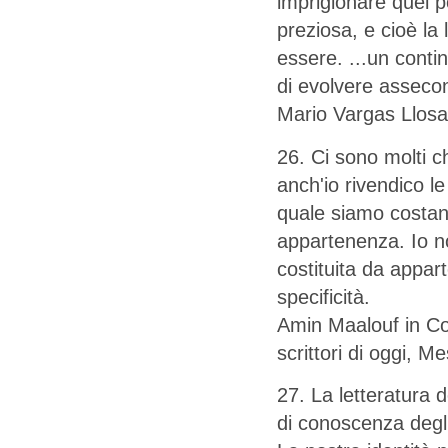
imprigionare quel p
preziosa, e cioè la
essere. ...un conti
di evolvere assecon
Mario Vargas Llosa
26. Ci sono molti ch
anch'io rivendico l
quale siamo costant
appartenenza. Io no
costituita da appar
specificità.
Amin Maalouf in Co
scrittori di oggi, 
27. La letteratura 
di conoscenza degli