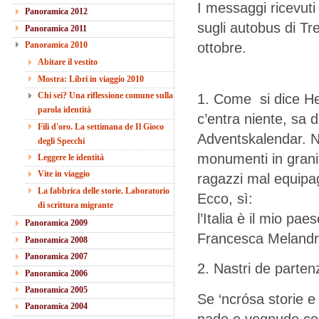
I messaggi ricevuti
Panoramica 2012
sugli autobus di Tr
Panoramica 2011
Panoramica 2010
ottobre.
Abitare il vestito
Mostra: Libri in viaggio 2010
Chi sei? Una riflessione comune sulla
1. Come si dice Hei
parola identità
c’entra niente, sa 
Fili d'oro. La settimana de Il Gioco
Adventskalendar. N
degli Specchi
monumenti in granito
Leggere le identità
Vite in viaggio
ragazzi mal equipag
La fabbrica delle storie. Laboratorio
Ecco, sì:
di scrittura migrante
l’Italia è il mio paes
Panoramica 2009
Francesca Melandr
Panoramica 2008
Panoramica 2007
2. Nastri de parten
Panoramica 2006
Panoramica 2005
Se ‘ncrósa storie 
Panoramica 2004
nade e vegnude cos