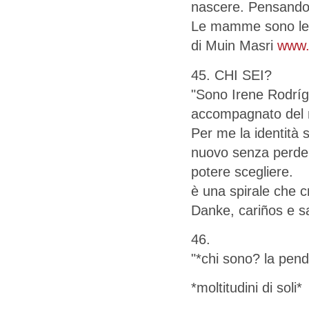
nascere. Pensando
Le mamme sono le u
di Muin Masri
www.
45. CHI SEI?
"Sono Irene Rodrígu
accompagnato del m
Per me la identità
nuovo senza perdere
potere scegliere.
è una spirale che cr
Danke, cariños e sa
46.
"*chi sono? la pend
*moltitudini di soli*