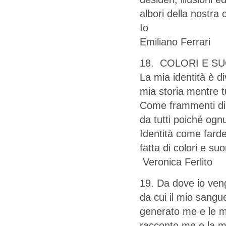
albori della nostra
Io
Emiliano Ferrari
18. COLORI E SU
La mia identità è d
mia storia mentre tu
Come frammenti di un
da tutti poiché ogn
Identità come farde
fatta di colori e s
Veronica Ferlito
19. Da dove io veng
da cui il mio sangu
generato me e le mie
racconto me e la mi