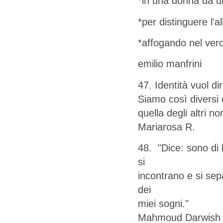
*in una donna da 
*per distinguere l'a
*affogando nel vero
emilio manfrini
47. Identità vuol di
Siamo così diversi 
quella degli altri n
Mariarosa R.
48. "Dice: sono di 
si
incontrano e si sep
dei
miei sogni."
Mahmoud Darwish