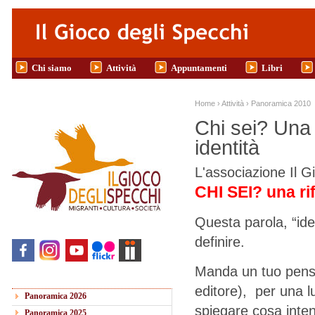
Salta al contenuto principale
Chi siamo
Attività
Appuntamenti
Libri
Tu sei qui
Home
›
Attività
›
Panoramica 2010
Chi sei? Una 
identità
L'associazione Il G
CHI SEI? una ri
Questa parola, “ide
definire.
Manda un tuo pensie
editore), per una 
Panoramica 2026
spiegare cosa intend
Panoramica 2025