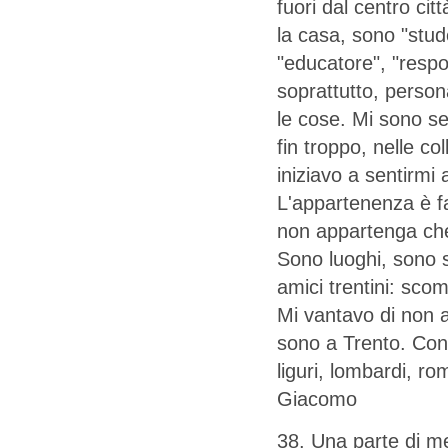
fuori dal centro cit
la casa, sono "stud
"educatore", "respo
soprattutto, persona
le cose. Mi sono sen
fin troppo, nelle co
iniziavo a sentirmi 
L'appartenenza è fat
non appartenga che
Sono luoghi, sono s
amici trentini: sco
Mi vantavo di non a
sono a Trento. Conv
liguri, lombardi, ro
Giacomo
38. Una parte di me