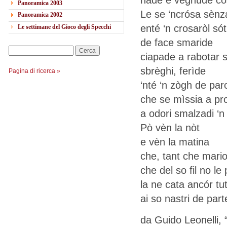
Panoramica 2003
Le se ‘ncrósa sènz
Panoramica 2002
enté ‘n crosaròl só
Le settimane del Gioco degli Specchi
de face smaride
Cerca
ciapade a rabotar s
sbrèghi, ferìde
Pagina di ricerca »
‘nté ‘n zògh de par
che se mìssia a pr
a odori smalzadi ‘n
Pò vèn la nòt
e vèn la matina
che, tant che mari
che del so fil no le
la ne cata ancór tut
ai so nastri de par
da Guido Leonelli, 